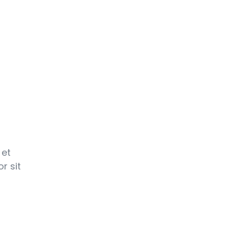
 et
r sit